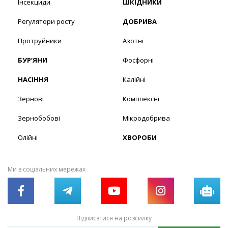
Інсекциди
ШКІДНИКИ
Регулятори росту
ДОБРИВА
Протруйники
Азотні
БУР’ЯНИ
Фосфорні
НАСІННЯ
Калійні
Зернові
Комплексні
Зернобобові
Мікродобрива
Олійні
ХВОРОБИ
Ми в соціальних мережах
Підписатися на розсилку