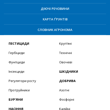
ДІЮЧІ РЕЧОВИНИ
КАРТА ҐРУНТІВ
СЛОВНИК АГРОНОМА
ПЕСТИЦИДИ
Круп’яні
Гербіциди
Технічні
Фунгіциди
Овочеві
Інсекциди
ШКІДНИКИ
Регулятори росту
ДОБРИВА
Протруйники
Азотні
БУР’ЯНИ
Фосфорні
НАСІННЯ
Калійні