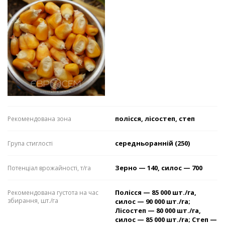
полісся, лісостеп, степ
Рекомендована зона
середньоранній (250)
Група стиглості
Зерно — 140, силос — 700
Потенціал врожайності, т/га
Полісся — 85 000 шт./га,
Рекомендована густота на час
збирання, шт./га
силос — 90 000 шт./га;
Лісостеп — 80 000 шт./га,
силос — 85 000 шт./га; Степ —