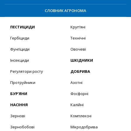
СЛОВНИК АГРОНОМА
ПЕСТИЦИДИ
Круп’яні
Гербіциди
Технічні
Фунгіциди
Овочеві
Інсекциди
ШКІДНИКИ
Регулятори росту
ДОБРИВА
Протруйники
Азотні
БУР’ЯНИ
Фосфорні
НАСІННЯ
Калійні
Зернові
Комплексні
Зернобобові
Мікродобрива