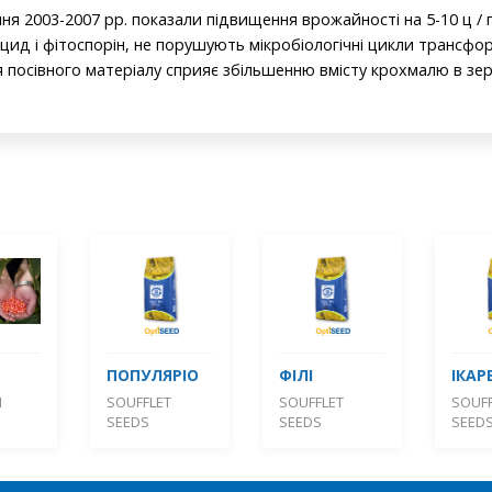
ня 2003-2007 рр. показали підвищення врожайності на 5-10 ц / 
іцид і фітоспорін, не порушують мікробіологічні цикли трансфо
 посівного матеріалу сприяє збільшенню вмісту крохмалю в зерн
ПОПУЛЯРІО
ФІЛІ
ІКАР
М
SOUFFLET
SOUFFLET
SOUFF
SEEDS
SEEDS
SEED