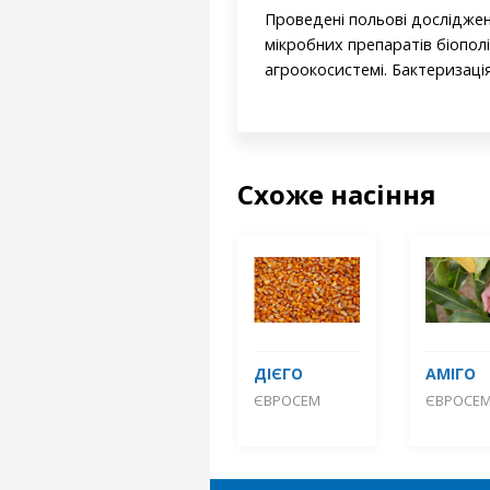
Проведені польові досліджен
мікробних препаратів біопол
агроокосистемі. Бактеризація
Схоже насіння
ДІЄГО
АМІГО
ЄВРОСЕМ
ЄВРОСЕ