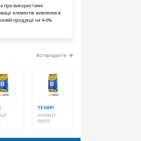
га при використанні
рмації елементів живлення в
овій продукції на 4-6%.
Всі продукти
Е
ТЕЛАРІ
LET
SOUFFLET
S
SEEDS