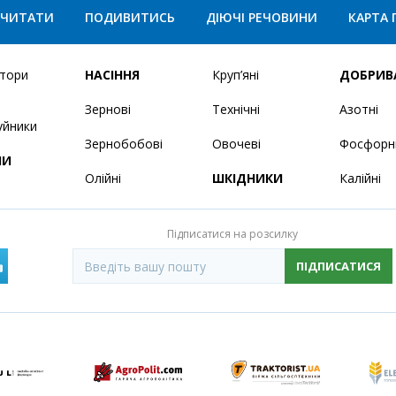
ЧИТАТИ
ПОДИВИТИСЬ
ДІЮЧІ РЕЧОВИНИ
КАРТА 
ятори
НАСІННЯ
Круп’яні
ДОБРИВ
Зернові
Технічні
Азотні
уйники
Зернобобові
Овочеві
Фосфорн
НИ
Олійні
ШКІДНИКИ
Калійні
Підписатися на розсилку
ПІДПИСАТИСЯ