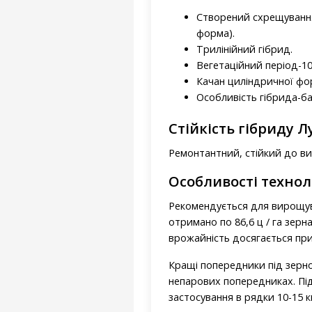
Створений схрещуванням
форма).
Трилінійний гібрид.
Вегетаційний період-10
Качан циліндричної фор
Особливість гібрида-ба
Стійкість гібриду 
Ремонтантний, стійкий до ви
Особливості технол
Рекомендується для вирощува
отримано по 86,6 ц / га зерна
врожайність досягається при г
Кращі попередники під зернову
непарових попередниках. Під
застосування в рядки 10-15 к