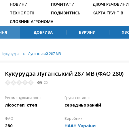
НОВИНИ
ПОЧИТАТИ
ДІЮЧІ РЕЧОВИНИ
ТЕХНОЛОГІЇ
ПОДИВИТИСЬ
КАРТА ҐРУНТІВ
СЛОВНИК АГРОНОМА
ННЯ
ДОБРИВА
БУР’ЯНИ
ХВ
Кукурудза
Луганський 287 МВ
Кукурудза Луганський 287 МВ (ФАО 280)
25
Рекомендована зона
Група стиглості
лісостеп, степ
середньоранній
ФАО
Виробник
280
НААН України