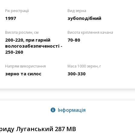
Рік реєстрації
Вид зерна
1997
зубоподібний
Висота рослин, см
Висота кріплення качана
200-220, при гарній
70-80
вологозабезпеченості -
250-260
Напрям використання
Маса 1000 зерен, г
зерно та силос
300-330
Інформація
бриду Луганський 287 МВ