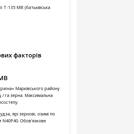
ї Т-135 МВ (батьківська
ових факторів
 МВ
країна» Марківського району
ц / га зерна. Максимальна
ісостепу.
удза, ярі зернові, озимі по
и N40Р40. Обов'язкове