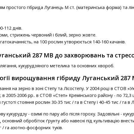
 простого гібрида Луганець М ст. (материнська форма) та ліні
0-112 днів.
ми, стрижень червоний і білий, зерно жовте.
гатокачанність, на 100 рослин утворюється 140-160 качанів.
Луганський 287 МВ до захворювань та стрес
лягання, кукурудзяного метелика та основних хвороб.
огії вирощування гібриду Луганський 287
ння на зерно в зоні Степу та Лісостепу. У 2004 році в СТОВ «У
; в 2005-2006 рр.. в СТОВ «Степ» Кремінського району - по 72,3 
устоті стояння рослин 30-35 тис / га в Степу і 40-45 тис / га в Л
 кукурудзу - озимі по пару або після гороху. Задовільні - кукур
 основний обробіток ґрунту або навесні під культивацію внест
г / га азотно-фосфорних туків.