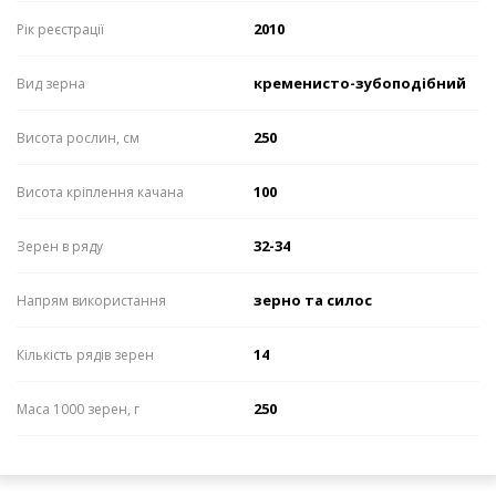
2010
Рік реєстрації
кременисто-зубоподібний
Вид зерна
250
Висота рослин, см
100
Висота кріплення качана
32-34
Зерен в ряду
зерно та силос
Напрям використання
14
Кількість рядів зерен
250
Маса 1000 зерен, г