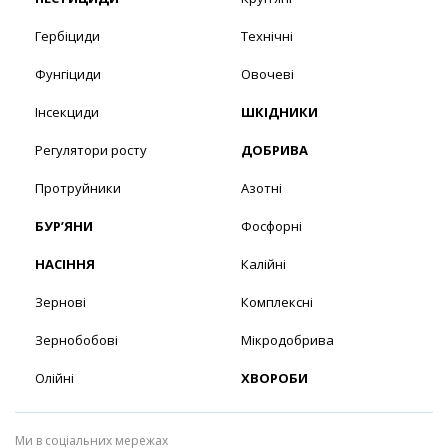
Гербіциди
Технічні
Фунгіциди
Овочеві
Інсекциди
ШКІДНИКИ
Регулятори росту
ДОБРИВА
Протруйники
Азотні
БУР’ЯНИ
Фосфорні
НАСІННЯ
Калійні
Зернові
Комплексні
Зернобобові
Мікродобрива
Олійні
ХВОРОБИ
Ми в соціальних мережах