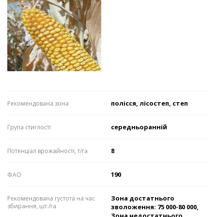
полісся, лісостеп, степ
Рекомендована зона
середньоранній
Група стиглості
8
Потенціал врожайності, т/га
190
ФАО
Зона достатнього
Рекомендована густота на час
збирання, шт./га
зволоження: 75 000-80 000,
Зона недостатнього