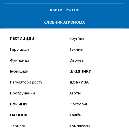
КАРТА ҐРУНТІВ
СЛОВНИК АГРОНОМА
ПЕСТИЦИДИ
Круп’яні
Гербіциди
Технічні
Фунгіциди
Овочеві
Інсекциди
ШКІДНИКИ
Регулятори росту
ДОБРИВА
Протруйники
Азотні
БУР’ЯНИ
Фосфорні
НАСІННЯ
Калійні
Зернові
Комплексні