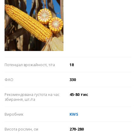
18
Потенціал врожайності, т/га
330
ФАО
45-80 тис
Рекомендована густота на час
збирання, шт./га
KWS
Виробник
270-280
Висота рослин, см