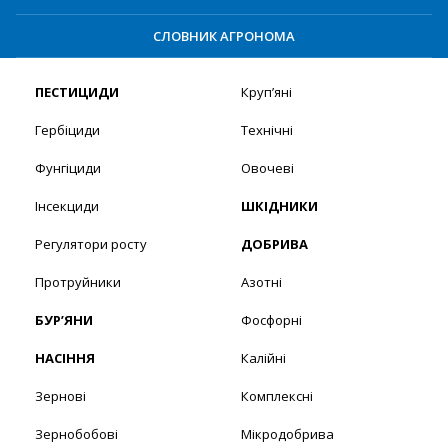
СЛОВНИК АГРОНОМА
ПЕСТИЦИДИ
Круп’яні
Гербіциди
Технічні
Фунгіциди
Овочеві
Інсекциди
ШКІДНИКИ
Регулятори росту
ДОБРИВА
Протруйники
Азотні
БУР’ЯНИ
Фосфорні
НАСІННЯ
Калійні
Зернові
Комплексні
Зернобобові
Мікродобрива