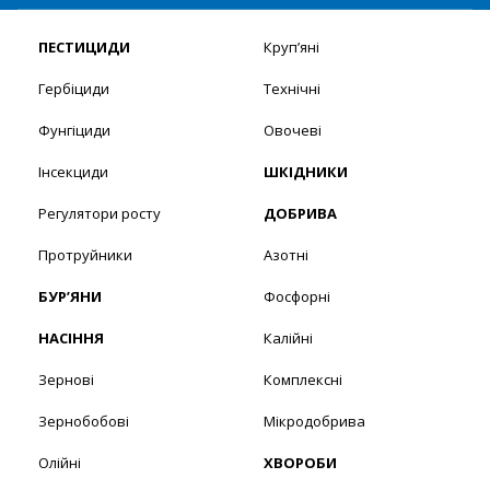
ПЕСТИЦИДИ
Круп’яні
Гербіциди
Технічні
Фунгіциди
Овочеві
Інсекциди
ШКІДНИКИ
Регулятори росту
ДОБРИВА
Протруйники
Азотні
БУР’ЯНИ
Фосфорні
НАСІННЯ
Калійні
Зернові
Комплексні
Зернобобові
Мікродобрива
Олійні
ХВОРОБИ