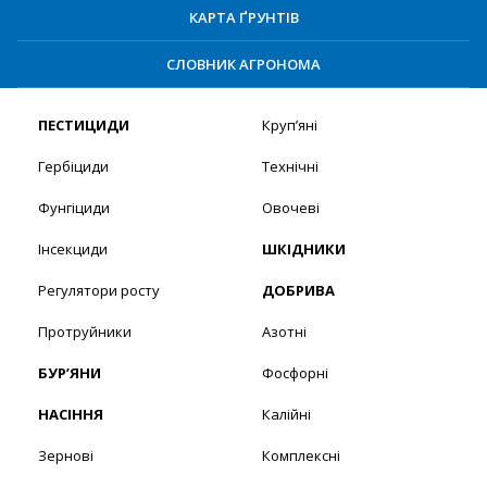
КАРТА ҐРУНТІВ
СЛОВНИК АГРОНОМА
ПЕСТИЦИДИ
Круп’яні
Гербіциди
Технічні
Фунгіциди
Овочеві
Інсекциди
ШКІДНИКИ
Регулятори росту
ДОБРИВА
Протруйники
Азотні
БУР’ЯНИ
Фосфорні
НАСІННЯ
Калійні
Зернові
Комплексні