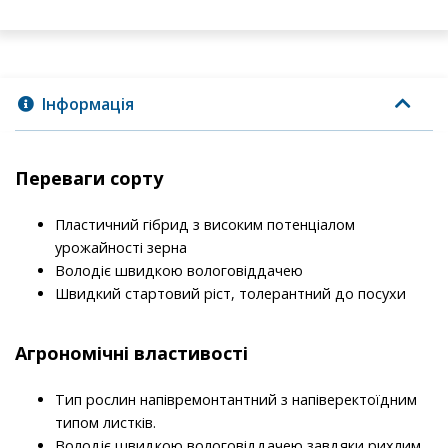
Інформація
Переваги сорту
Пластичний гібрид з високим потенціалом
урожайності зерна
Володіє швидкою вологовіддачею
Швидкий стартовий ріст, толерантний до посухи
Агрономічні властивості
Тип рослин напівремонтантний з напіверектоїдним
типом листків.
Володіє швидкою вологовіддачею завдяки рихлим