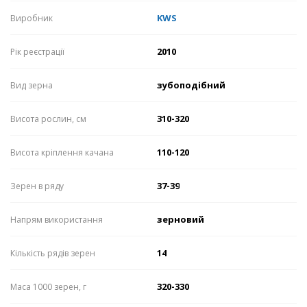
KWS
Виробник
2010
Рік реєстрації
зубоподібний
Вид зерна
310-320
Висота рослин, см
110-120
Висота кріплення качана
37-39
Зерен в ряду
зерновий
Напрям використання
14
Кількість рядів зерен
320-330
Маса 1000 зерен, г