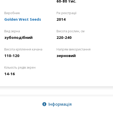
60-80 тис.
Виробник
Рік реєстрації
Golden West Seeds
2014
Вид зерна
Висота рослин, см
зубоподібний
220-240
Висота кріплення качана
Напрям використання
110-120
зерновий
Кількість рядів зерен
14-16
Інформація