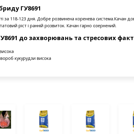
бриду ГУ8691
ості за 118-123 дня. Добре розвинена коренева система.Качан д
атовий ріст і ранній розвиток. Качан гарно озернений.
 ГУ8691 до захворювань та стресових факт
 висока
хвороб кукурудзи висока