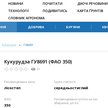
НОВИНИ
ПОЧИТАТИ
ДІЮЧІ РЕЧОВИНИ
ТЕХНОЛОГІЇ
ПОДИВИТИСЬ
КАРТА ҐРУНТІВ
СЛОВНИК АГРОНОМА
ННЯ
ДОБРИВА
БУР’ЯНИ
ХВ
Кукурудза
ГУ8691
Кукурудза ГУ8691 (ФАО 350)
31
Рекомендована зона
Група стиглості
лісостеп
середньостиглий
ФАО
Рекомендована густота на час
збирання, шт./га
350