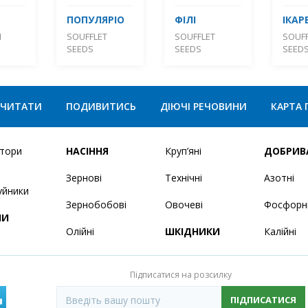
ПОПУЛЯРІО
ФІЛІ
ІКАР
М
SOUFFLET
SOUFFLET
SOUFF
SEEDS
SEEDS
SEED
ЧИТАТИ
ПОДИВИТИСЬ
ДІЮЧІ РЕЧОВИНИ
КАРТА 
ятори
НАСІННЯ
Круп’яні
ДОБРИВ
Зернові
Технічні
Азотні
уйники
Зернобобові
Овочеві
Фосфорн
НИ
Олійні
ШКІДНИКИ
Калійні
Підписатися на розсилку
ПІДПИСАТИСЯ