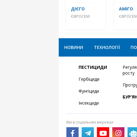
ДІЄГО
АМІГО
ЄВРОСЕМ
ЄВРОСЕ
НОВИНИ
ТЕХНОЛОГІЇ
ПО
ПЕСТИЦИДИ
Регул
росту
Гербіциди
Протр
Фунгіциди
БУР’Я
Інсекциди
Ми в соціальних мережах