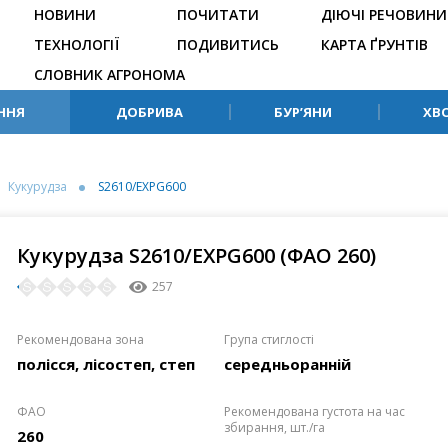
НОВИНИ
ПОЧИТАТИ
ДІЮЧІ РЕЧОВИНИ
ТЕХНОЛОГІЇ
ПОДИВИТИСЬ
КАРТА ҐРУНТІВ
СЛОВНИК АГРОНОМА
ННЯ
ДОБРИВА
БУР’ЯНИ
ХВ
Кукурудза
S2610/EXPG600
Кукурудза S2610/EXPG600 (ФАО 260)
257
Рекомендована зона
Група стиглості
полісся, лісостеп, степ
середньоранній
ФАО
Рекомендована густота на час
збирання, шт./га
260