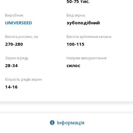
50-75 тис.
Виробник
Вид зерна
UNIVERSEED
зубоподібний
Висота рослин, см
Висота кріплення качана
270-280
100-115
Зерен в ряду
Напрям використання
28-34
силос
Кількість рядів зерен
14-16
Інформація