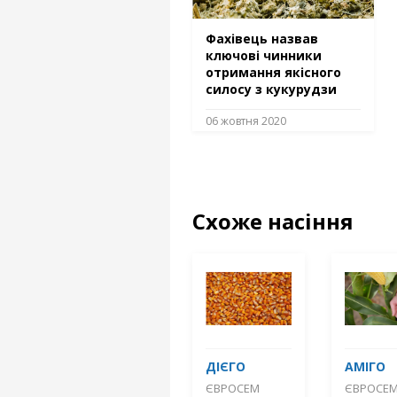
Фахівець назвав
ключові чинники
отримання якісного
силосу з кукурудзи
06 жовтня 2020
Схоже насіння
ДІЄГО
АМІГО
ЄВРОСЕМ
ЄВРОСЕ