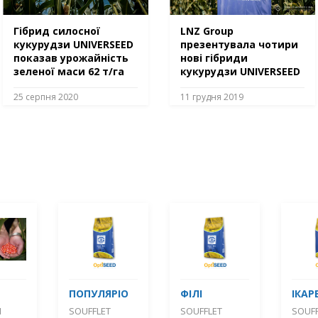
Гібрид силосної
LNZ Group
кукурудзи UNIVERSEED
презентувала чотири
показав урожайність
нові гібриди
зеленої маси 62 т/га
кукурудзи UNIVERSEED
25 серпня 2020
11 грудня 2019
ПОПУЛЯРІО
ФІЛІ
ІКАР
М
SOUFFLET
SOUFFLET
SOUFF