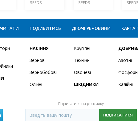
SEEDS
SEEDS
SEED
ЧИТАТИ
ПОДИВИТИСЬ
ДІЮЧІ РЕЧОВИНИ
КАРТА 
ятори
НАСІННЯ
Круп’яні
ДОБРИВ
Зернові
Технічні
Азотні
уйники
Зернобобові
Овочеві
Фосфорн
НИ
Олійні
ШКІДНИКИ
Калійні
Підписатися на розсилку
ПІДПИСАТИСЯ