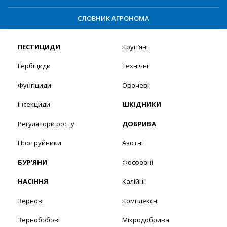
СЛОВНИК АГРОНОМА
ПЕСТИЦИДИ
Круп’яні
Гербіциди
Технічні
Фунгіциди
Овочеві
Інсекциди
ШКІДНИКИ
Регулятори росту
ДОБРИВА
Протруйники
Азотні
БУР’ЯНИ
Фосфорні
НАСІННЯ
Калійні
Зернові
Комплексні
Зернобобові
Мікродобрива