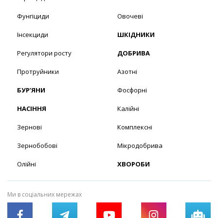
Фунгіциди
Овочеві
Інсекциди
ШКІДНИКИ
Регулятори росту
ДОБРИВА
Протруйники
Азотні
БУР’ЯНИ
Фосфорні
НАСІННЯ
Калійні
Зернові
Комплексні
Зернобобові
Мікродобрива
Олійні
ХВОРОБИ
Ми в соціальних мережах