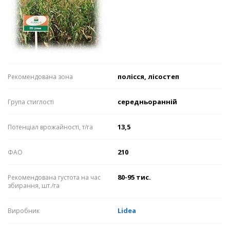
полісся, лісостеп
Рекомендована зона
середньоранній
Група стиглості
13,5
Потенціал врожайності, т/га
210
ФАО
80-95 тис.
Рекомендована густота на час
збирання, шт./га
Lidea
Виробник