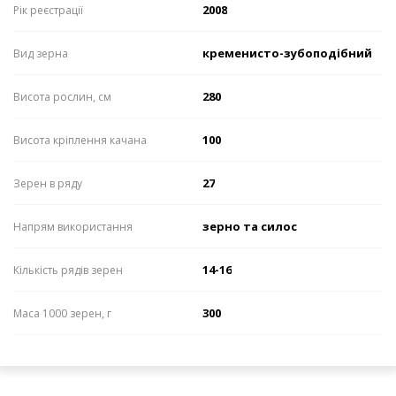
2008
Рік реєстрації
кременисто-зубоподібний
Вид зерна
280
Висота рослин, см
100
Висота кріплення качана
27
Зерен в ряду
зерно та силос
Напрям використання
14-16
Кількість рядів зерен
300
Маса 1000 зерен, г