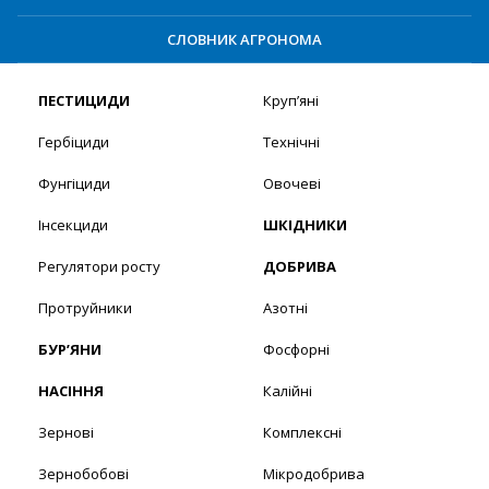
СЛОВНИК АГРОНОМА
ПЕСТИЦИДИ
Круп’яні
Гербіциди
Технічні
Фунгіциди
Овочеві
Інсекциди
ШКІДНИКИ
Регулятори росту
ДОБРИВА
Протруйники
Азотні
БУР’ЯНИ
Фосфорні
НАСІННЯ
Калійні
Зернові
Комплексні
Зернобобові
Мікродобрива