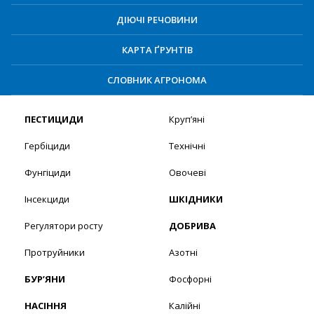
ДІЮЧІ РЕЧОВИНИ
КАРТА ҐРУНТІВ
СЛОВНИК АГРОНОМА
ПЕСТИЦИДИ
Круп’яні
Гербіциди
Технічні
Фунгіциди
Овочеві
Інсекциди
ШКІДНИКИ
Регулятори росту
ДОБРИВА
Протруйники
Азотні
БУР’ЯНИ
Фосфорні
НАСІННЯ
Калійні