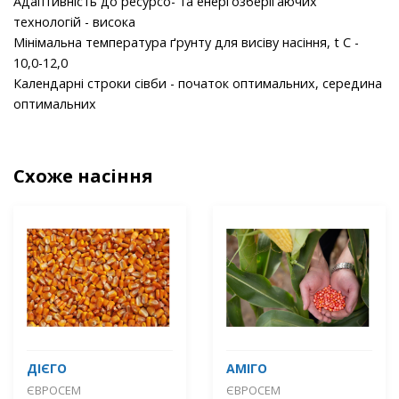
Адаптивність до ресурсо- та енергозберігаючих
технологій - висока
Мінімальна температура ґрунту для висіву насіння, t С -
10,0-12,0
Календарні строки сівби - початок оптимальних, середина
оптимальних
Схоже насіння
ДІЄГО
АМІГО
ЄВРОСЕМ
ЄВРОСЕМ