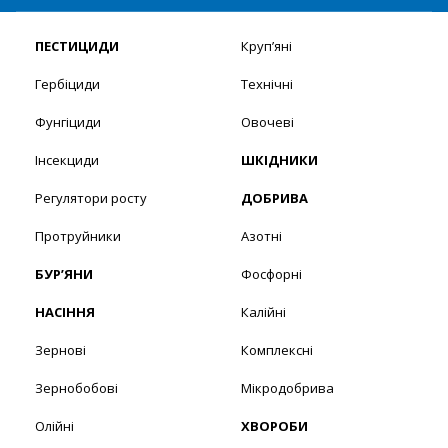
ПЕСТИЦИДИ
Круп’яні
Гербіциди
Технічні
Фунгіциди
Овочеві
Інсекциди
ШКІДНИКИ
Регулятори росту
ДОБРИВА
Протруйники
Азотні
БУР’ЯНИ
Фосфорні
НАСІННЯ
Калійні
Зернові
Комплексні
Зернобобові
Мікродобрива
Олійні
ХВОРОБИ