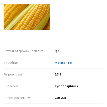
9,2
Потенціал врожайності, т/га
Монсанто
Виробник
2018
Рік реєстрації
зубоподібний
Вид зерна
200-220
Висота рослин, см