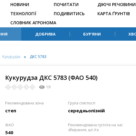
НОВИНИ
ПОЧИТАТИ
ДІЮЧІ РЕЧОВИНИ
ТЕХНОЛОГІЇ
ПОДИВИТИСЬ
КАРТА ҐРУНТІВ
СЛОВНИК АГРОНОМА
ННЯ
ДОБРИВА
БУР’ЯНИ
ХВ
Кукурудза
ДКС 5783
Кукурудза ДКС 5783 (ФАО 540)
19
Рекомендована зона
Група стиглості
степ
середньопізній
ФАО
Рекомендована густота на час
збирання, шт./га
540