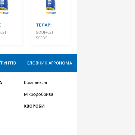
Е
ТЕЛАРІ
LET
SOUFFLET
S
SEEDS
ҐРУНТІВ
СЛОВНИК АГРОНОМА
А
Комплексні
Мікродобрива
і
ХВОРОБИ