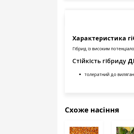
Характеристика гі
Гібрид із високим потенціал
Стійкість гібриду
Д
толератний до виляга
Схоже насіння