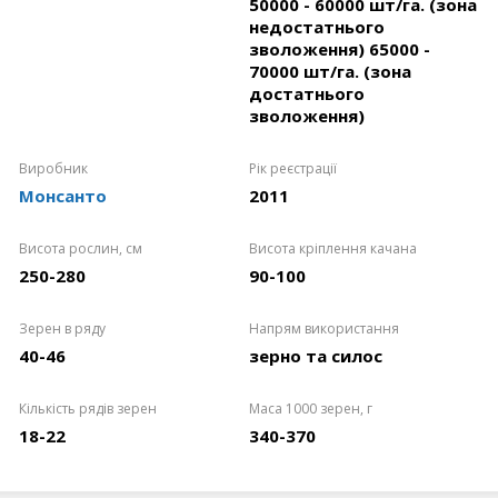
50000 - 60000 шт/га. (зона
недостатнього
зволоження) 65000 -
70000 шт/га. (зона
достатнього
зволоження)
Виробник
Рік реєстрації
Монсанто
2011
Висота рослин, см
Висота кріплення качана
250-280
90-100
Зерен в ряду
Напрям використання
40-46
зерно та силос
Кількість рядів зерен
Маса 1000 зерен, г
18-22
340-370