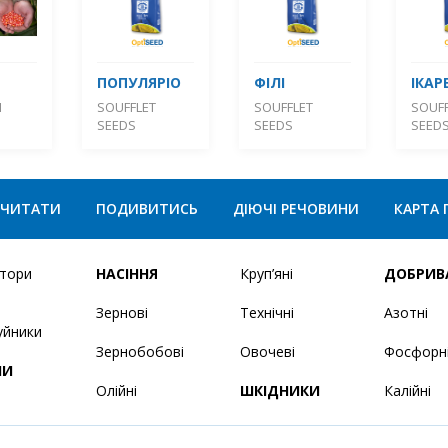
ПОПУЛЯРІО
ФІЛІ
ІКАР
М
SOUFFLET
SOUFFLET
SOUFF
SEEDS
SEEDS
SEED
ЧИТАТИ
ПОДИВИТИСЬ
ДІЮЧІ РЕЧОВИНИ
КАРТА 
ятори
НАСІННЯ
Круп’яні
ДОБРИВ
Зернові
Технічні
Азотні
уйники
Зернобобові
Овочеві
Фосфорн
НИ
Олійні
ШКІДНИКИ
Калійні