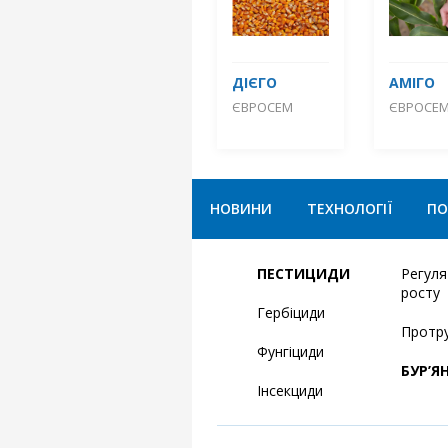
ДІЄГО
АМІГО
ЄВРОСЕМ
ЄВРОСЕ
НОВИНИ
ТЕХНОЛОГІЇ
ПО
ПЕСТИЦИДИ
Регул
росту
Гербіциди
Протр
Фунгіциди
БУР’Я
Інсекциди