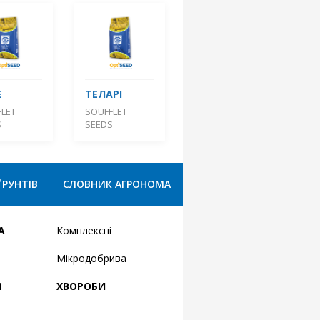
Е
ТЕЛАРІ
LET
SOUFFLET
S
SEEDS
ҐРУНТІВ
СЛОВНИК АГРОНОМА
А
Комплексні
Мікродобрива
і
ХВОРОБИ