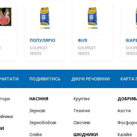
ПОПУЛЯРІО
ФІЛІ
ІКАР
М
SOUFFLET
SOUFFLET
SOUFF
SEEDS
SEEDS
SEED
ЧИТАТИ
ПОДИВИТИСЬ
ДІЮЧІ РЕЧОВИНИ
КАРТА 
ятори
НАСІННЯ
Круп’яні
ДОБРИВ
Зернові
Технічні
Азотні
уйники
Зернобобові
Овочеві
Фосфорн
НИ
Олійні
ШКІДНИКИ
Калійні