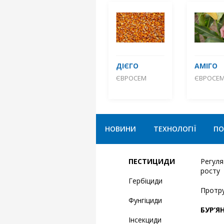
ДІЄГО
АМІГО
ЄВРОСЕМ
ЄВРОСЕ
НОВИНИ
ТЕХНОЛОГІЇ
ПО
ПЕСТИЦИДИ
Регул
росту
Гербіциди
Протр
Фунгіциди
БУР’Я
Інсекциди