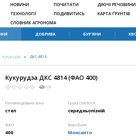
НОВИНИ
ПОЧИТАТИ
ДІЮЧІ РЕЧОВИНИ
ТЕХНОЛОГІЇ
ПОДИВИТИСЬ
КАРТА ҐРУНТІВ
СЛОВНИК АГРОНОМА
ННЯ
ДОБРИВА
БУР’ЯНИ
ХВ
Кукурудза
ДКС 4814
Кукурудза ДКС 4814 (ФАО 400)
19
Рекомендована зона
Група стиглості
степ
середньопізній
ФАО
Виробник
400
Монсанто