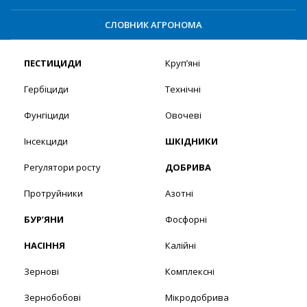
СЛОВНИК АГРОНОМА
ПЕСТИЦИДИ
Круп’яні
Гербіциди
Технічні
Фунгіциди
Овочеві
Інсекциди
ШКІДНИКИ
Регулятори росту
ДОБРИВА
Протруйники
Азотні
БУР’ЯНИ
Фосфорні
НАСІННЯ
Калійні
Зернові
Комплексні
Зернобобові
Мікродобрива