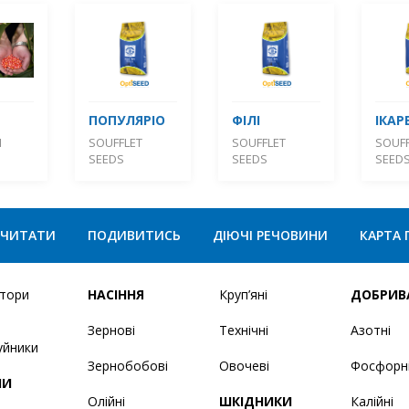
ПОПУЛЯРІО
ФІЛІ
ІКАР
М
SOUFFLET
SOUFFLET
SOUFF
SEEDS
SEEDS
SEED
ЧИТАТИ
ПОДИВИТИСЬ
ДІЮЧІ РЕЧОВИНИ
КАРТА 
ятори
НАСІННЯ
Круп’яні
ДОБРИВ
Зернові
Технічні
Азотні
уйники
Зернобобові
Овочеві
Фосфорн
НИ
Олійні
ШКІДНИКИ
Калійні