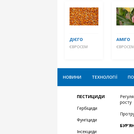
ДІЄГО
АМІГО
ЄВРОСЕМ
ЄВРОСЕ
НОВИНИ
ТЕХНОЛОГІЇ
ПО
ПЕСТИЦИДИ
Регул
росту
Гербіциди
Протр
Фунгіциди
БУР’Я
Інсекциди