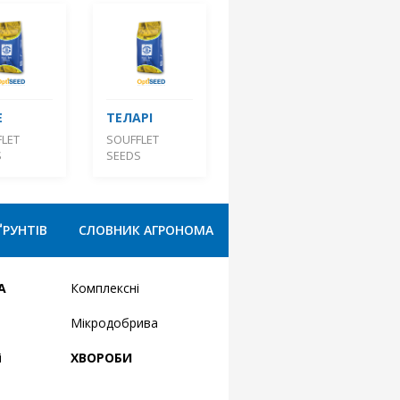
Е
ТЕЛАРІ
LET
SOUFFLET
S
SEEDS
ҐРУНТІВ
СЛОВНИК АГРОНОМА
А
Комплексні
Мікродобрива
і
ХВОРОБИ