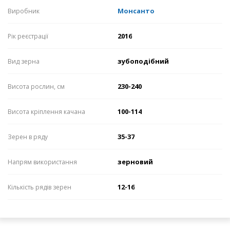
Монсанто
Виробник
2016
Рік реєстрації
зубоподібний
Вид зерна
230-240
Висота рослин, см
100-114
Висота кріплення качана
35-37
Зерен в ряду
зерновий
Напрям використання
12-16
Кількість рядів зерен