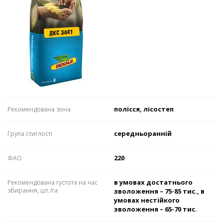
полісся, лісостеп
Рекомендована зона
середньоранній
Група стиглості
220
ФАО
в умовах достатнього
Рекомендована густота на час
збирання, шт./га
зволоження – 75-85 тис., в
умовах нестійкого
зволоження – 65-70 тис.