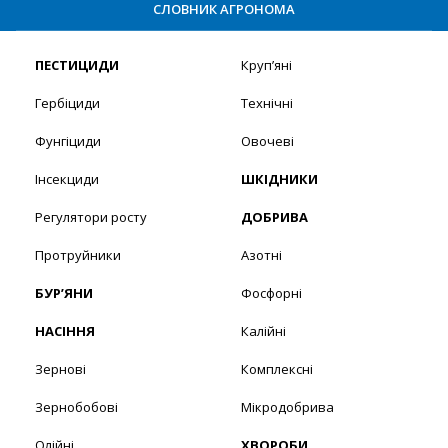
СЛОВНИК АГРОНОМА
ПЕСТИЦИДИ
Круп’яні
Гербіциди
Технічні
Фунгіциди
Овочеві
Інсекциди
ШКІДНИКИ
Регулятори росту
ДОБРИВА
Протруйники
Азотні
БУР’ЯНИ
Фосфорні
НАСІННЯ
Калійні
Зернові
Комплексні
Зернобобові
Мікродобрива
Олійні
ХВОРОБИ