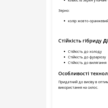
кількість зерен у качані
Зерно:
колір жовто-оранжеви
Стійкість гібриду
Д
Стійкість до холоду
Стійкість до фузаріозу
Стійкість до вилягання
Особливості технол
Придатний до висіву в оптим
використання на силос.