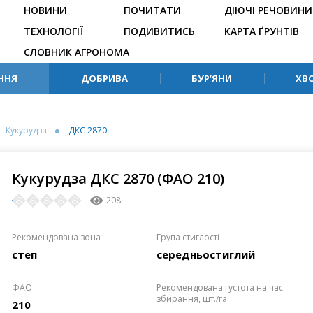
НОВИНИ
ПОЧИТАТИ
ДІЮЧІ РЕЧОВИНИ
ТЕХНОЛОГІЇ
ПОДИВИТИСЬ
КАРТА ҐРУНТІВ
СЛОВНИК АГРОНОМА
ННЯ
ДОБРИВА
БУР’ЯНИ
ХВ
Кукурудза
ДКС 2870
Кукурудза ДКС 2870 (ФАО 210)
208
Рекомендована зона
Група стиглості
степ
середньостиглий
ФАО
Рекомендована густота на час
збирання, шт./га
210