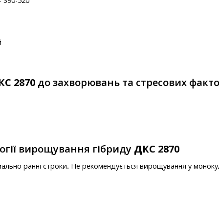
 - 390-520
й
КС 2870
до захворювань та стресових факто
огії вирощування гібриду
ДКС 2870
ально ранні строки
.
Не рекомендується вирощування у моноку