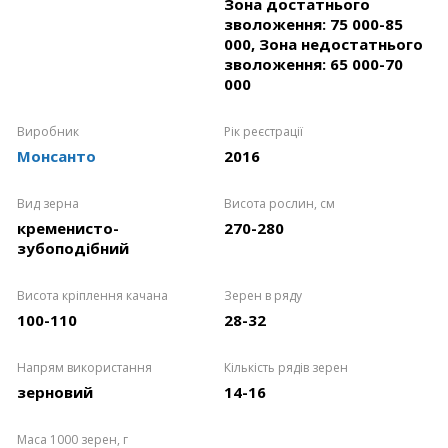
Зона достатнього
зволоження: 75 000-85
000, Зона недостатнього
зволоження: 65 000-70
000
Виробник
Рік реєстрації
Монсанто
2016
Вид зерна
Висота рослин, см
кременисто-
270-280
зубоподібний
Висота кріплення качана
Зерен в ряду
100-110
28-32
Напрям використання
Кількість рядів зерен
зерновий
14-16
Маса 1000 зерен, г