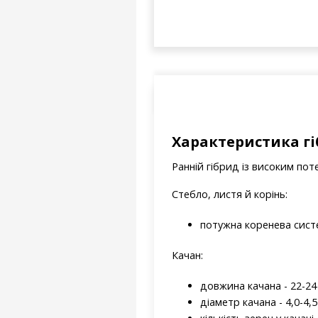
Характеристика гі
Ранній гібрид із високим пот
Стебло, листя й корінь:
потужна коренева сист
Качан:
довжина качана - 22-24
діаметр качана - 4,0-4,5