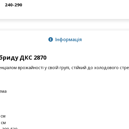
240-290
Інформація
бриду ДКС 2870
енціалом врожайності у своїй групі, стійкий до холодового стре
ема
 см
 см