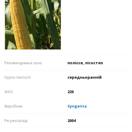
полісся, лісостеп
Рекомендована зона
середньоранній
Група стиглості
220
ФАО
Syngenta
Виробник
2004
Рік реєстрації