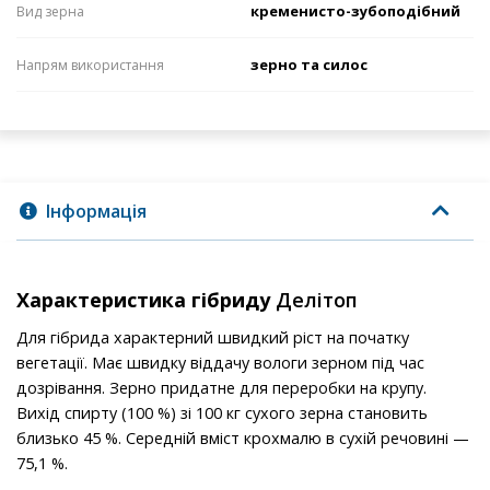
кременисто-зубоподібний
Вид зерна
зерно та силос
Напрям використання
Інформація
Характеристика гібриду
Делітоп
Для гібрида характерний швидкий ріст на початку
вегетації. Має швидку віддачу вологи зерном під час
дозрівання. Зерно придатне для переробки на крупу.
Вихід спирту (100 %) зі 100 кг сухого зерна становить
близько 45 %. Середній вміст крохмалю в сухій речовині —
75,1 %.