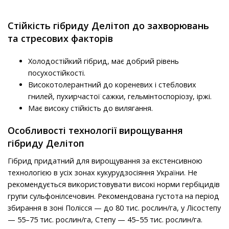
Стійкість гібриду Делітоп до захворювань
та стресових факторів
Холодостійкий гібрид, має добрий рівень
посухостійкості.
Високотолерантний до кореневих і стеблових
гнилей, пухирчастої сажки, гельмінтоспоріозу, іржі.
Має високу стійкість до вилягання.
Особливості технології вирощування
гібриду Делітоп
Гібрид придатний для вирощування за екстенсивною
технологією в усіх зонах кукурудзосіяння України. Не
рекомендується використовувати високі норми гербіцидів
групи сульфонілсечовин. Рекомендована густота на період
збирання в зоні Полісся — до 80 тис. рослин/га, у Лісостепу
— 55–75 тис. рослин/га, Степу — 45–55 тис. рослин/га.