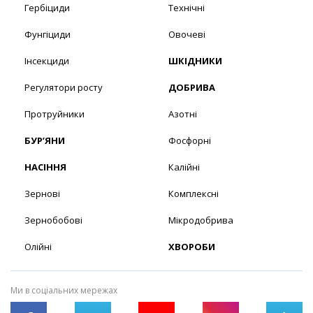
Гербіциди
Технічні
Фунгіциди
Овочеві
Інсекциди
ШКІДНИКИ
Регулятори росту
ДОБРИВА
Протруйники
Азотні
БУР’ЯНИ
Фосфорні
НАСІННЯ
Калійні
Зернові
Комплексні
Зернобобові
Мікродобрива
Олійні
ХВОРОБИ
Ми в соціальних мережах