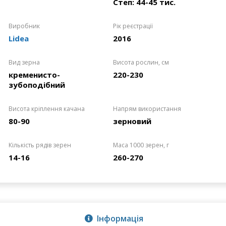
Степ: 44-45 тис.
Виробник
Рік реєстрації
Lidea
2016
Вид зерна
Висота рослин, см
кременисто-
220-230
зубоподібний
Висота кріплення качана
Напрям використання
80-90
зерновий
Кількість рядів зерен
Маса 1000 зерен, г
14-16
260-270
Інформація