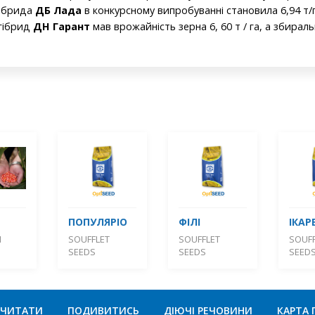
гібрида
ДБ Лада
в конкурсному випробуванні становила 6,94 т/
 гібрид
ДН Гарант
мав врожайність зерна 6, 60 т / га, а збираль
ПОПУЛЯРІО
ФІЛІ
ІКАР
М
SOUFFLET
SOUFFLET
SOUFF
SEEDS
SEEDS
SEED
ЧИТАТИ
ПОДИВИТИСЬ
ДІЮЧІ РЕЧОВИНИ
КАРТА 