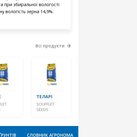
га при збиральної вологості
ну вологість зерна 14,9%.
Всі продукти
Е
ТЕЛАРІ
LET
SOUFFLET
S
SEEDS
ҐРУНТІВ
СЛОВНИК АГРОНОМА