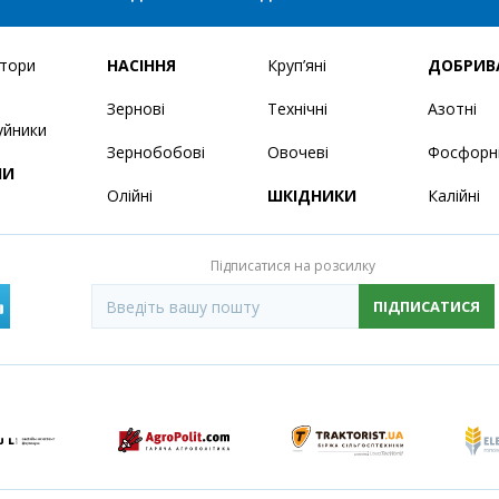
ятори
НАСІННЯ
Круп’яні
ДОБРИВ
Зернові
Технічні
Азотні
уйники
Зернобобові
Овочеві
Фосфорн
НИ
Олійні
ШКІДНИКИ
Калійні
Підписатися на розсилку
ПІДПИСАТИСЯ