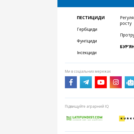
ПЕСТИЦИДИ
Регул
росту
Гербіциди
Протр
Фунгіциди
БУР’Я
Інсекциди
Ми в соціальних мережах
Підвищуйте аграрний IQ