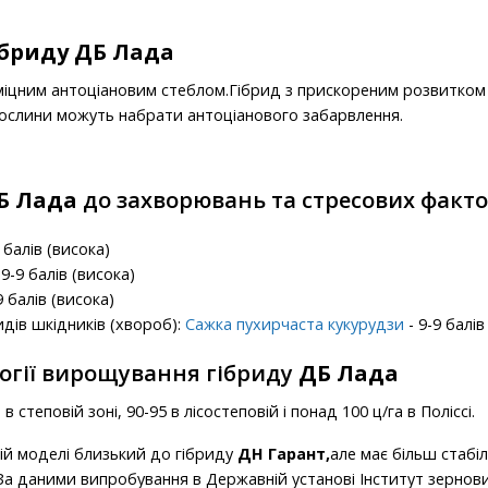
ібриду ДБ Лада
міцним антоціановим стеблом.Гібрид з прискореним розвитком
рослини можуть набрати антоціанового забарвлення.
Б Лада
до захворювань та стресових факто
 балів (висока)
9-9 балів (висока)
9 балів (висока)
идів шкідників (хвороб):
Сажка пухирчаста кукурудзи
- 9-9 балів
огії вирощування гібриду
ДБ Лада
 степовій зоні, 90-95 в лісостеповій і понад 100 ц/га в Поліссі.
ій моделі близький до гібриду
ДН Гарант,
але має більш стабі
За даними випробування в Державній установі Інститут зернових