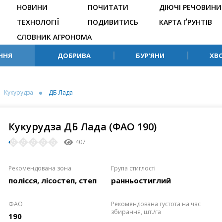
НОВИНИ
ПОЧИТАТИ
ДІЮЧІ РЕЧОВИНИ
ТЕХНОЛОГІЇ
ПОДИВИТИСЬ
КАРТА ҐРУНТІВ
СЛОВНИК АГРОНОМА
ННЯ
ДОБРИВА
БУР’ЯНИ
ХВ
Кукурудза
ДБ Лада
Кукурудза ДБ Лада (ФАО 190)
407
Рекомендована зона
Група стиглості
полісся, лісостеп, степ
ранньостиглий
ФАО
Рекомендована густота на час
збирання, шт./га
190