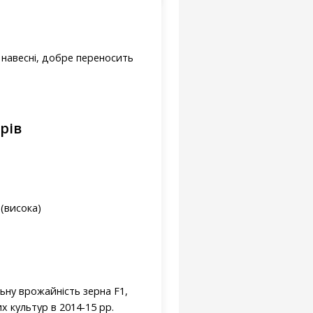
 навесні, добре переносить
рів
 (висока)
льну врожайність зерна F1,
 культур в 2014-15 рр.