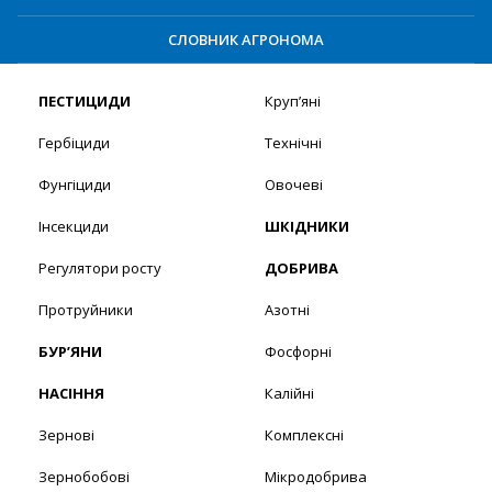
СЛОВНИК АГРОНОМА
ПЕСТИЦИДИ
Круп’яні
Гербіциди
Технічні
Фунгіциди
Овочеві
Інсекциди
ШКІДНИКИ
Регулятори росту
ДОБРИВА
Протруйники
Азотні
БУР’ЯНИ
Фосфорні
НАСІННЯ
Калійні
Зернові
Комплексні
Зернобобові
Мікродобрива