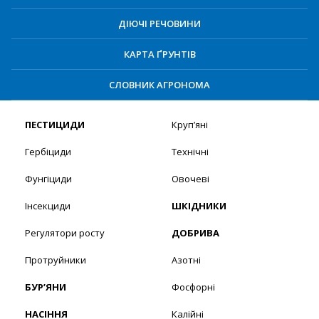
ДІЮЧІ РЕЧОВИНИ
КАРТА ҐРУНТІВ
СЛОВНИК АГРОНОМА
ПЕСТИЦИДИ
Круп’яні
Гербіциди
Технічні
Фунгіциди
Овочеві
Інсекциди
ШКІДНИКИ
Регулятори росту
ДОБРИВА
Протруйники
Азотні
БУР’ЯНИ
Фосфорні
НАСІННЯ
Калійні