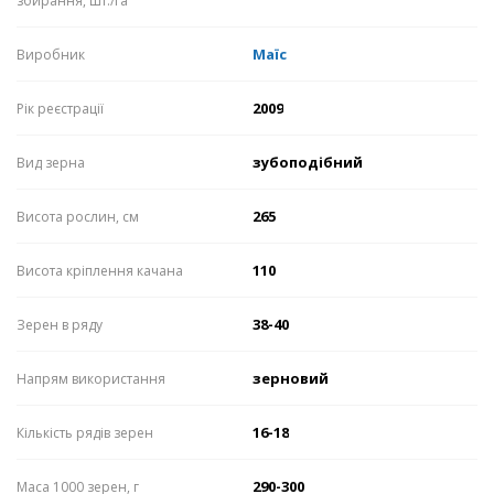
збирання, шт./га
Маїс
Виробник
2009
Рік реєстрації
зубоподібний
Вид зерна
265
Висота рослин, см
110
Висота кріплення качана
38-40
Зерен в ряду
зерновий
Напрям використання
16-18
Кількість рядів зерен
290-300
Маса 1000 зерен, г