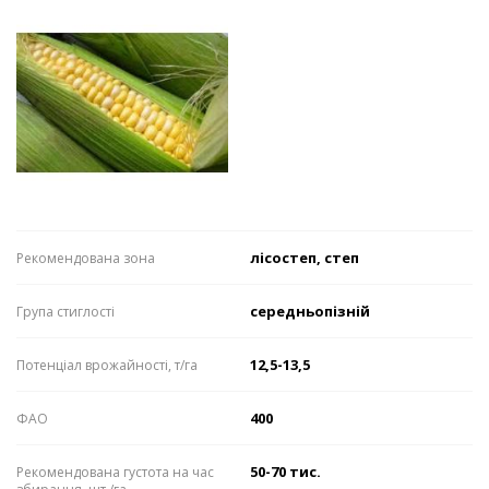
лісостеп, степ
Рекомендована зона
середньопізній
Група стиглості
12,5-13,5
Потенціал врожайності, т/га
400
ФАО
50-70 тис.
Рекомендована густота на час