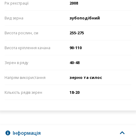
2008
Рік реєстрації
зубоподібний
Вид зерна
255-275
Висота рослин, см
90-110
Висота кріплення качана
40-48
Зерен в ряду
зерно та силос
Напрям використання
18-20
Кількість рядів зерен
Інформація