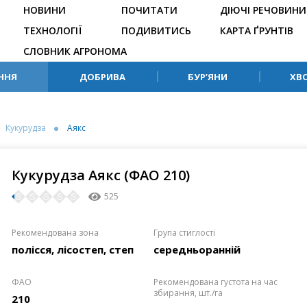
НОВИНИ
ПОЧИТАТИ
ДІЮЧІ РЕЧОВИНИ
ТЕХНОЛОГІЇ
ПОДИВИТИСЬ
КАРТА ҐРУНТІВ
СЛОВНИК АГРОНОМА
ННЯ
ДОБРИВА
БУР’ЯНИ
ХВ
Кукурудза
Аякс
Кукурудза Аякс (ФАО 210)
525
Рекомендована зона
Група стиглості
полісся, лісостеп, степ
середньоранній
ФАО
Рекомендована густота на час
збирання, шт./га
210