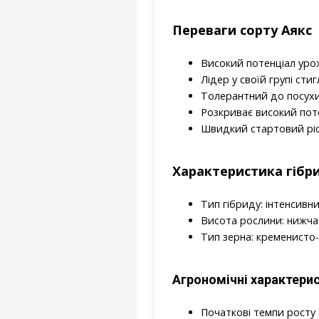
Переваги сорту Аякс
Високий потенціал уро
Лідер у своїй групі стиг
Толерантний до посухи
Розкриває високий поте
Швидкий стартовий ріс
Характеристика гібр
Тип гібриду: інтенсивн
Висота рослини: нижча
Тип зерна: кременисто
Агрономічні характери
Початкові темпи росту 