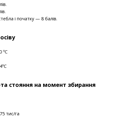
ів.
ів.
стебла і початку — 8 балів.
осіву
0 ºС
4ºС
та стояння на момент збирання
75 тис/га