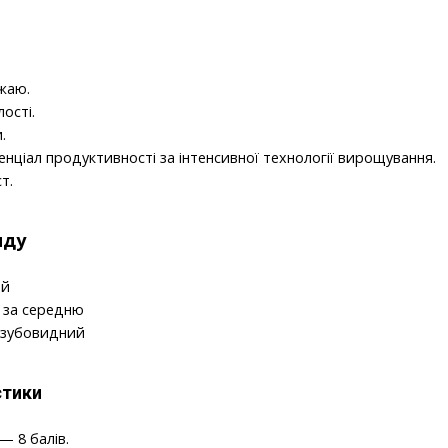
жаю.
лості.
.
нціал продуктивності за інтенсивної технології вирощування.
т.
иду
ий
 за середню
-зубовидний
стики
— 8 балів.