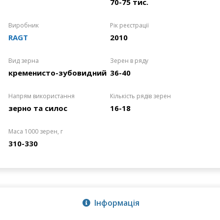
70-75 тис.
Виробник
Рік реєстрації
RAGT
2010
Вид зерна
Зерен в ряду
кременисто-зубовидний
36-40
Напрям використання
Кількість рядів зерен
зерно та силос
16-18
Маса 1000 зерен, г
310-330
Інформація