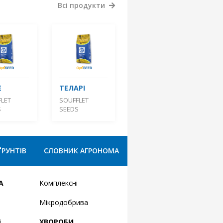
Всі продукти
Е
ТЕЛАРІ
LET
SOUFFLET
S
SEEDS
ҐРУНТІВ
СЛОВНИК АГРОНОМА
А
Комплексні
Мікродобрива
і
ХВОРОБИ