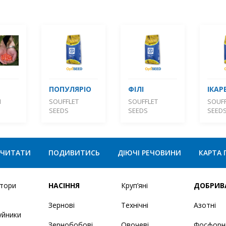
ПОПУЛЯРІО
ФІЛІ
ІКАР
М
SOUFFLET
SOUFFLET
SOUFF
SEEDS
SEEDS
SEED
ЧИТАТИ
ПОДИВИТИСЬ
ДІЮЧІ РЕЧОВИНИ
КАРТА 
ятори
НАСІННЯ
Круп’яні
ДОБРИВ
Зернові
Технічні
Азотні
уйники
Зернобобові
Овочеві
Фосфорн