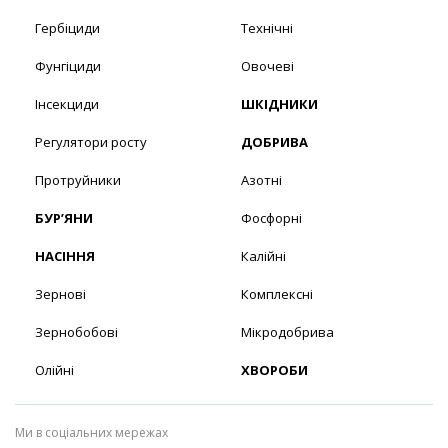
Гербіциди
Технічні
Фунгіциди
Овочеві
Інсекциди
ШКІДНИКИ
Регулятори росту
ДОБРИВА
Протруйники
Азотні
БУР’ЯНИ
Фосфорні
НАСІННЯ
Калійні
Зернові
Комплексні
Зернобобові
Мікродобрива
Олійні
ХВОРОБИ
Ми в соціальних мережах