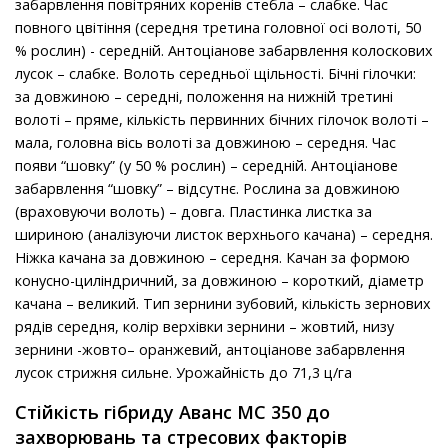
забарвлення повітряних коренів стебла – слабке. Час
повного цвітіння (середня третина головної осі волоті, 50
% рослин) - середній. Антоціанове забарвлення колоскових
лусок – слабке. Волоть середньої щільності. Бічні гілочки:
за довжиною – середні, положення на нижній третині
волоті – пряме, кількість первинних бічних гілочок волоті –
мала, головна вісь волоті за довжиною – середня. Час
появи “шовку” (у 50 % рослин) – середній. Антоціанове
забарвлення “шовку” – відсутнє. Рослина за довжиною
(враховуючи волоть) – довга. Пластинка листка за
шириною (аналізуючи листок верхнього качана) – середня.
Ніжка качана за довжиною – середня. Качан за формою
конусно-циліндричний, за довжиною – короткий, діаметр
качана – великий. Тип зернини зубовий, кількість зернових
рядів середня, колір верхівки зернини – жовтий, низу
зернини -жовто– оранжевий, антоціанове забарвлення
лусок стрижня сильне. Урожайність до 71,3 ц/га
Стійкість гібриду Аванс МС 350 до
захворювань та стресових факторів