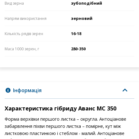
зубоподібний
Вид зерна
зерновий
Напрям використання
16-18
Кількість рядів зерен
280-350
Маса 1000 зерен, г
Інформація
Характеристика гібриду Аванс МС 350
Форма верхівки першого листка – округла. Антоціанове
забарвлення піхви першого листка – помірне, кут між
листковою пластинкою і стеблом - малий. Антоціанове