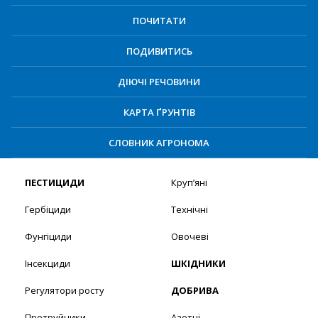
ПОЧИТАТИ
ПОДИВИТИСЬ
ДІЮЧІ РЕЧОВИНИ
КАРТА ҐРУНТІВ
СЛОВНИК АГРОНОМА
ПЕСТИЦИДИ
Круп’яні
Гербіциди
Технічні
Фунгіциди
Овочеві
Інсекциди
ШКІДНИКИ
Регулятори росту
ДОБРИВА
Протруйники
Азотні