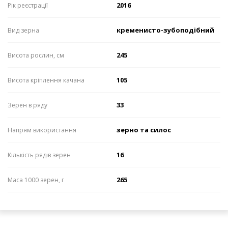
2016
Рік реєстрації
кременисто-зубоподібний
Вид зерна
245
Висота рослин, см
105
Висота кріплення качана
33
Зерен в ряду
зерно та силос
Напрям використання
16
Кількість рядів зерен
265
Маса 1000 зерен, г