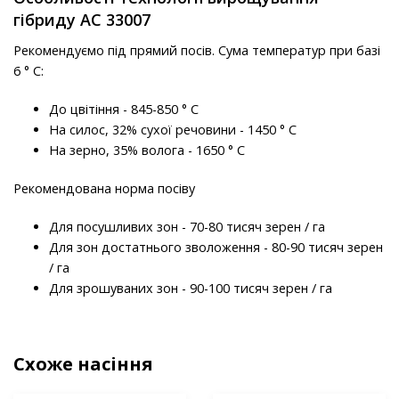
гібриду АС 33007
Рекомендуємо під прямий посів. Сума температур при базі
6 ° С:
До цвітіння - 845-850 ° С
На силос, 32% сухої речовини - 1450 ° С
На зерно, 35% волога - 1650 ° С
Рекомендована норма посіву
Для посушливих зон - 70-80 тисяч зерен / га
Для зон достатнього зволоження - 80-90 тисяч зерен
/ га
Для зрошуваних зон - 90-100 тисяч зерен / га
Схоже насіння