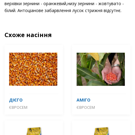
верхівки зернини - оранжевий,низу зернини - жовтувато -
білий. Антоціанове забарвлення лусок стрижня відсутнє.
Схоже насіння
ДІЄГО
АМІГО
ЄВРОСЕМ
ЄВРОСЕМ