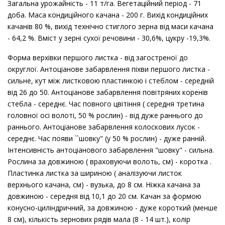
Загальна урожайність - 11 т/га. Вегетаційний період - 71
доба. Маса кондиційного качана - 200 г. Вихід кондиційних
качанів 80 %, вихід технічно стиглого зерна від маси качана
- 64,2 %. Вміст у зерні сухої речовини - 30,6%, цукру -19,3%.
Форма верхівки першого листка - від загостреної до
округлої. Антоціанове забарвлення піхви першого листка -
сильне, кут між листковою пластинкою і стеблом - середній
від 26 до 50. Антоціанове забарвлення повітряних коренів
стебла - середнє. Час повного цвітіння ( середня третина
головної осі волоті, 50 % рослин) - від дуже раннього до
раннього. Антоціанове забарвлення колоскових лусок -
середнє. Час появи ``шовку" (у 50 % рослин) - дуже ранній.
Інтенсивність антоціанового забарвлення "шовку" - сильна.
Рослина за довжиною ( враховуючи волоть, см) - коротка .
Пластинка листка за шириною ( аналізуючи листок
верхнього качана, см) - вузька, до 8 см. Ніжка качана за
довжиною - середня від 10,1 до 20 см. Качан за формою
конусно-циліндричний, за довжиною - дуже короткий (менше
8 см), кількість зернових рядів мала (8 - 14 шт.), колір