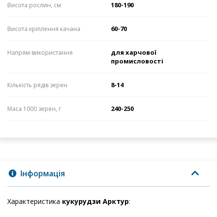
180-190
Висота рослин, см
60-70
Висота кріплення качана
для харчової
Напрям використання
промисловості
8-14
Кількість рядів зерен
240-250
Маса 1000 зерен, г
Інформація
Характеристика
кукурудзи Арктур
: