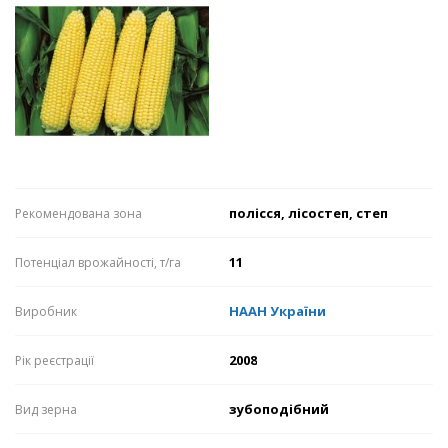
полісся, лісостеп, степ
Рекомендована зона
11
Потенціал врожайності, т/га
НААН України
Виробник
2008
Рік реєстрації
зубоподібний
Вид зерна