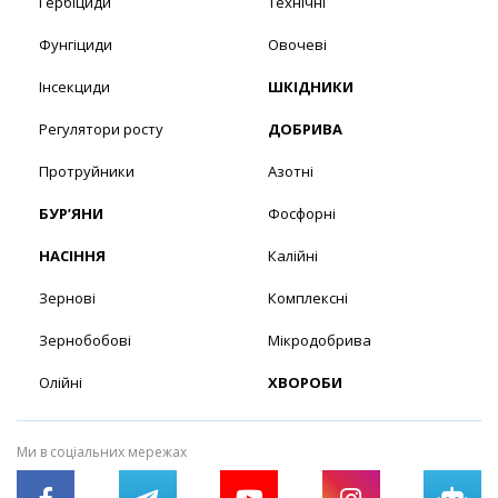
Гербіциди
Технічні
Фунгіциди
Овочеві
Інсекциди
ШКІДНИКИ
Регулятори росту
ДОБРИВА
Протруйники
Азотні
БУР’ЯНИ
Фосфорні
НАСІННЯ
Калійні
Зернові
Комплексні
Зернобобові
Мікродобрива
Олійні
ХВОРОБИ
Ми в соціальних мережах