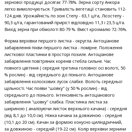
зернової продукції досягає 77-78%. Зерна сорту Анкора
легко вимолочуються. Тривалість вегетації становить 112-
124 днів. Урожайність по зоні Степу - 63,1 ц/га, Лісостепу -
90,3 ц/га, гарантований приріст відповідно 11,3 і 23,5 ц/га.
Вихід зерна при обмолоті 80-79 %. Вміст крохмалю 72-76%.
Форма верхівки першого листка - округла. Антоціанове
забарвлення піхви першого листка - помірне. Положення
листкової пластинки в просторі похиле. Антоціанове
забарвлення повітряних коренів стебла сильне. Час
повного цвітіння ( середня третина головної осі волоті, 50
% рослин) - від середнього до пізнього. Антоціанове
забарвлення колоскових лусок слабке. Волоть середньої
щільності. Час появи ''шовку" (у 50 % рослин) - від
середнього до пізнього. Інтенсивність антоціанового
забарвлення "шовку" слабка. Пластинка листка за
шириною ( аналізуючи листок верхнього качана) - середня
(від 8,1 до 10,0 см). Ніжка качана за довжиною - середня
(10,1 до 20 см). Качан за формою конусно-циліндричний,
за довжиною - середній (19-22 см). Колір верхівки зернини