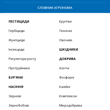
СЛОВНИК АГРОНОМА
ПЕСТИЦИДИ
Круп’яні
Гербіциди
Технічні
Фунгіциди
Овочеві
Інсекциди
ШКІДНИКИ
Регулятори росту
ДОБРИВА
Протруйники
Азотні
БУР’ЯНИ
Фосфорні
НАСІННЯ
Калійні
Зернові
Комплексні
Зернобобові
Мікродобрива