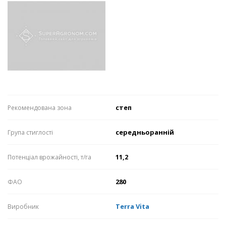
степ
Рекомендована зона
середньоранній
Група стиглості
11,2
Потенціал врожайності, т/га
280
ФАО
Terra Vita
Виробник