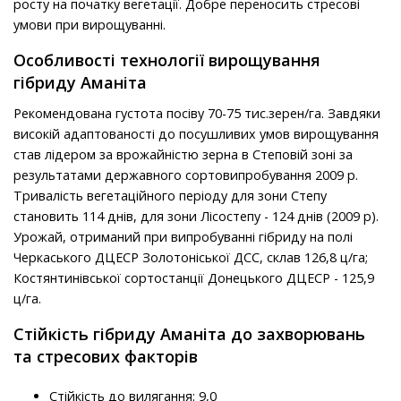
росту на початку вегетації. Добре переносить стресові
умови при вирощуванні.
Особливості технології вирощування
гібриду Аманіта
Рекомендована густота посіву 70-75 тис.зерен/га. Завдяки
високій адаптованості до посушливих умов вирощування
став лідером за врожайністю зерна в Степовій зоні за
результатами державного сортовипробування 2009 р.
Тривалість вегетаційного періоду для зони Степу
становить 114 днів, для зони Лісостепу - 124 днів (2009 р).
Урожай, отриманий при випробуванні гібриду на полі
Черкаського ДЦЕСР Золотоніської ДСС, склав 126,8 ц/га;
Костянтинівської сортостанції Донецького ДЦЕСР - 125,9
ц/га.
Стійкість гібриду Аманіта до захворювань
та стресових факторів
Стійкість до вилягання: 9,0