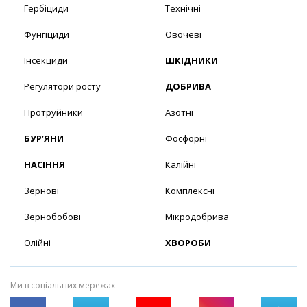
Гербіциди
Технічні
Фунгіциди
Овочеві
Інсекциди
ШКІДНИКИ
Регулятори росту
ДОБРИВА
Протруйники
Азотні
БУР’ЯНИ
Фосфорні
НАСІННЯ
Калійні
Зернові
Комплексні
Зернобобові
Мікродобрива
Олійні
ХВОРОБИ
Ми в соціальних мережах