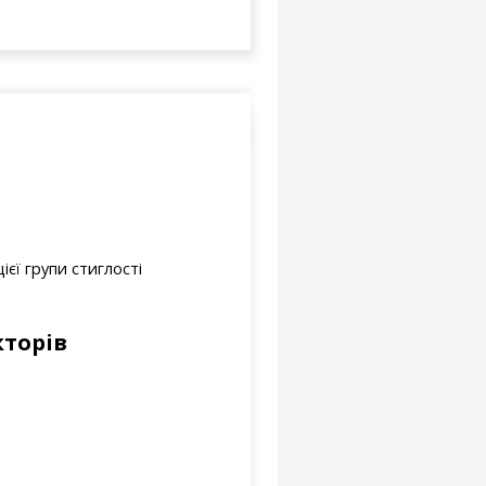
єї групи стиглості
кторів