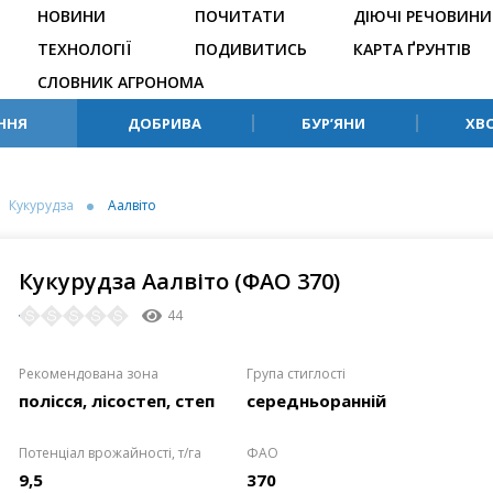
НОВИНИ
ПОЧИТАТИ
ДІЮЧІ РЕЧОВИНИ
ТЕХНОЛОГІЇ
ПОДИВИТИСЬ
КАРТА ҐРУНТІВ
СЛОВНИК АГРОНОМА
ННЯ
ДОБРИВА
БУР’ЯНИ
ХВ
Кукурудза
Аалвіто
Кукурудза Аалвіто (ФАО 370)
44
Рекомендована зона
Група стиглості
полісся, лісостеп, степ
середньоранній
Потенціал врожайності, т/га
ФАО
9,5
370