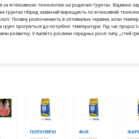
 за інтенсивною технологією на родючих ґрунтах. Відмінно за
х грунтах гібрид зазвичай вирощують по інтенсивній технології
логії. Посівну розпочинають в оптимальні терміни, коли темпер
 грунт прогріється до потрібної температури. Під час проростан
пи розвитку. У Аалвіто рослини середньо рослі типу ,,стей грін’
ПОПУЛЯРІО
ФІЛІ
ІКАР