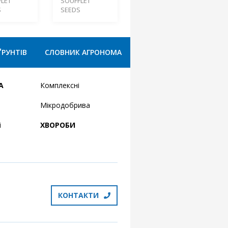
LET
SOUFFLET
S
SEEDS
ҐРУНТІВ
СЛОВНИК АГРОНОМА
А
Комплексні
Мікродобрива
і
ХВОРОБИ
КОНТАКТИ