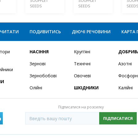
М
SOUFFLET
SOUFFLET
SOUFF
SEEDS
SEEDS
SEED
ЧИТАТИ
ПОДИВИТИСЬ
ДІЮЧІ РЕЧОВИНИ
КАРТА 
ятори
НАСІННЯ
Круп’яні
ДОБРИВ
Зернові
Технічні
Азотні
уйники
Зернобобові
Овочеві
Фосфорн
НИ
Олійні
ШКІДНИКИ
Калійні
Підписатися на розсилку
ПІДПИСАТИСЯ