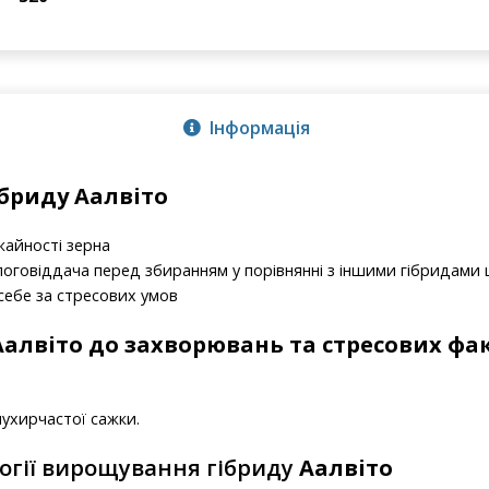
Інформація
бриду Аалвіто
жайності зерна
говіддача перед збиранням у порівнянні з іншими гібридами ці
себе за стресових умов
Аалвіто
до захворювань та стресових фа
 пухирчастої сажки.
огії вирощування гібриду
Аалвіто