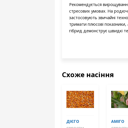
Рекомендується вирощування
стресових умовах. На родючи
застосовують звичайні техно
тримати плюсові показники, а
гібрид демонструє швидкі тем
Схоже насіння
ДІЄГО
АМІГО