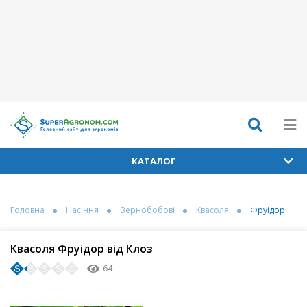
КАТАЛОГ
Головна
Насіння
Зернобобові
Квасоля
Фруідор
Квасоля Фруідор від Клоз
64