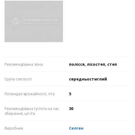
полісся, лісостеп, степ
Рекомендована зона
середньостиглий
Група стиглості
5
Потенціал врожайності, т/га
30
Рекомендована густота на час
збирання, шт./га
Селген
Виробник