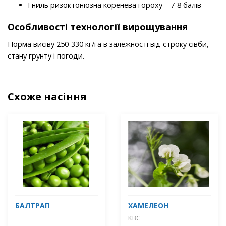
Гниль ризоктоніозна коренева гороху – 7-8 балів
Особливості технології вирощування
Норма висіву 250-330 кг/га в залежності від строку сівби,
стану грунту і погоди.
Схоже насіння
БАЛТРАП
ХАМЕЛЕОН
КВС