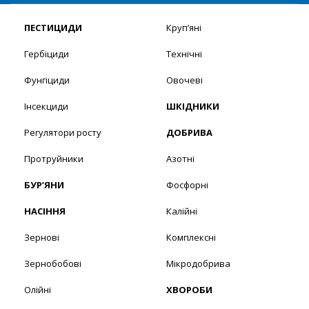
ПЕСТИЦИДИ
Круп’яні
Гербіциди
Технічні
Фунгіциди
Овочеві
Інсекциди
ШКІДНИКИ
Регулятори росту
ДОБРИВА
Протруйники
Азотні
БУР’ЯНИ
Фосфорні
НАСІННЯ
Калійні
Зернові
Комплексні
Зернобобові
Мікродобрива
Олійні
ХВОРОБИ