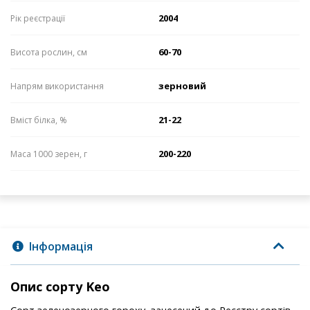
2004
Рік реєстрації
60-70
Висота рослин, см
зерновий
Напрям використання
21-22
Вміст білка, %
200-220
Маса 1000 зерен, г
Інформація
Опис сорту Keo