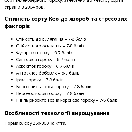
Сорт зеленозерного гороху, занесений до Реєстру сортів
України в 2004 році.
Стійкість
сорту
Keo до хвороб та стресових
факторів
Стійкість до вилягання – 7-8 балів
Стійкість до осипання – 7-8 балів
Фузаріоз гороху – 6-7 балів
Септоріоз гороху – 6-7 балів
Аскохітоз гороху – 6-7 балів
Антракноз бобових – 6-7 балів
Іржа гороху – 7-8 балів
Борошниста роса гороху – 7-8 балів
Пероноспороз гороху – 7-8 балів
Гниль ризоктоніозна коренева гороху – 7-8 балів
Особливості технології вирощування
Норма висіву 250-300 на кг/га.