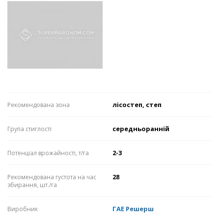
лісостеп, степ
Рекомендована зона
середньоранній
Група стиглості
2-3
Потенціал врожайності, т/га
28
Рекомендована густота на час
збирання, шт./га
ГАЕ Решерш
Виробник