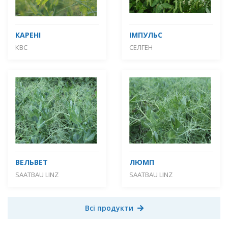
КАРЕНІ
ІМПУЛЬС
КВС
СЕЛГЕН
ВЕЛЬВЕТ
ЛЮМП
SAATBAU LINZ
SAATBAU LINZ
Всі продукти