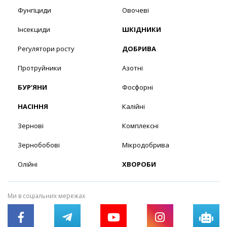
Фунгіциди
Овочеві
Інсекциди
ШКІДНИКИ
Регулятори росту
ДОБРИВА
Протруйники
Азотні
БУР’ЯНИ
Фосфорні
НАСІННЯ
Калійні
Зернові
Комплексні
Зернобобові
Мікродобрива
Олійні
ХВОРОБИ
Ми в соціальних мережах