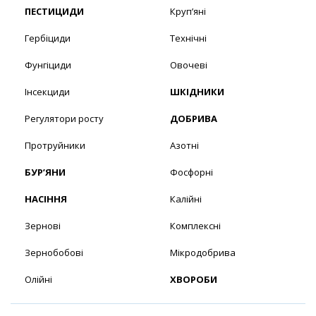
ПЕСТИЦИДИ
Круп’яні
Гербіциди
Технічні
Фунгіциди
Овочеві
Інсекциди
ШКІДНИКИ
Регулятори росту
ДОБРИВА
Протруйники
Азотні
БУР’ЯНИ
Фосфорні
НАСІННЯ
Калійні
Зернові
Комплексні
Зернобобові
Мікродобрива
Олійні
ХВОРОБИ