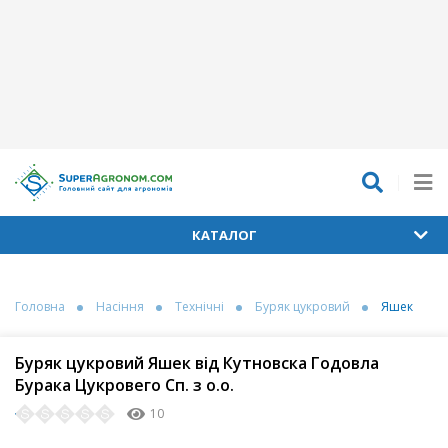
КАТАЛОГ
Головна
Насіння
Технічні
Буряк цукровий
Яшек
Буряк цукровий Яшек від Кутновска Годовла
Бурака Цукровего Сп. з о.о.
10