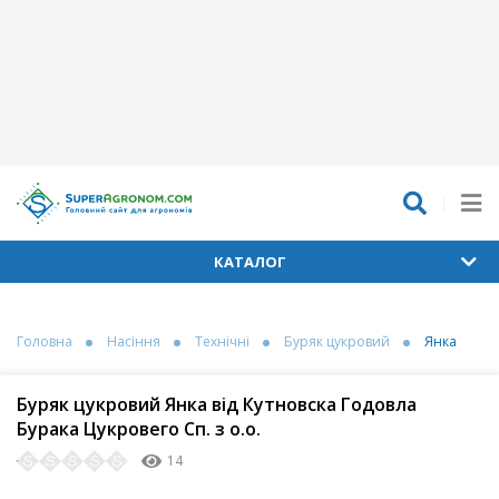
КАТАЛОГ
Головна
Насіння
Технічні
Буряк цукровий
Янка
Буряк цукровий Янка від Кутновска Годовла
Бурака Цукровего Сп. з о.о.
14