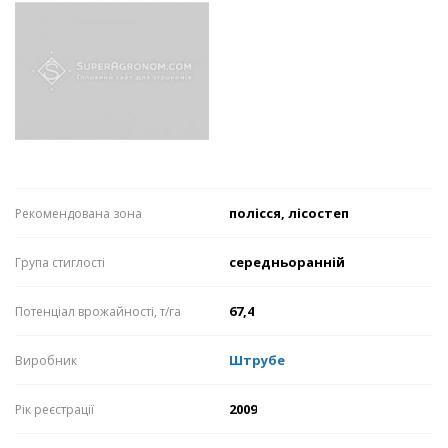
полісся, лісостеп
Рекомендована зона
середньоранній
Група стиглості
67,4
Потенціал врожайності, т/га
Штрубе
Виробник
2009
Рік реєстрації