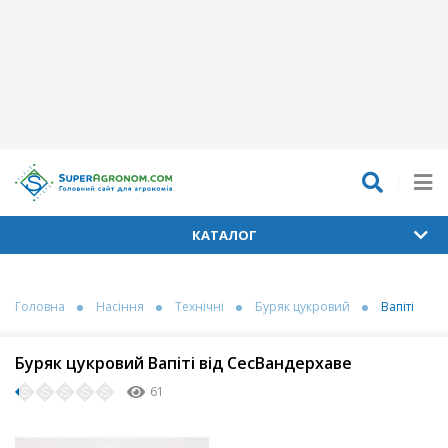
КАТАЛОГ
Головна
Насіння
Технічні
Буряк цукровий
Вапіті
Буряк цукровий Вапіті від СесВандерхаве
61