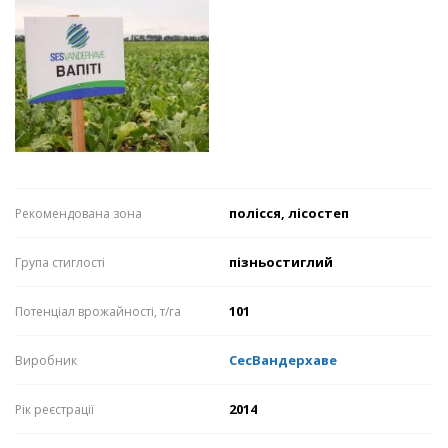
полісся, лісостеп
Рекомендована зона
пізньостиглий
Група стиглості
101
Потенціал врожайності, т/га
СесВандерхаве
Виробник
2014
Рік реєстрації