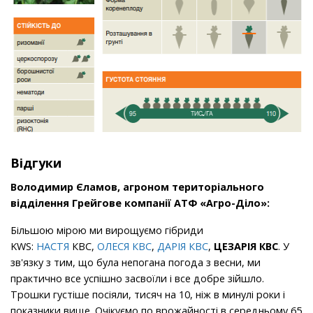
Відгуки
Володимир Єламов, агроном територіального
відділення Грейгове компанії АТФ «Агро-Діло»:
Більшою мірою ми вирощуємо гібриди
KWS:
НАСТЯ
КВС,
ОЛЕСЯ КВС
,
ДАРІЯ КВС
,
ЦЕЗАРІЯ КВС
. У
зв'язку з тим, що була непогана погода з весни, ми
практично все успішно засвоїли і все добре зійшло.
Трошки густіше посіяли, тисяч на 10, ніж в минулі роки і
показники вище. Очікуємо по врожайності в середньому 65