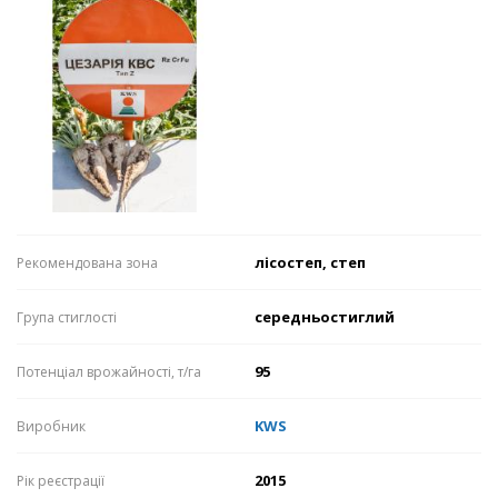
лісостеп, степ
Рекомендована зона
середньостиглий
Група стиглості
95
Потенціал врожайності, т/га
KWS
Виробник
2015
Рік реєстрації