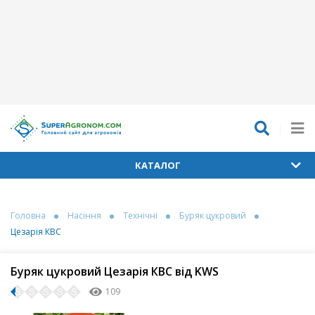
КАТАЛОГ
Головна
Насіння
Технічні
Буряк цукровий
Цезарія КВС
Буряк цукровий Цезарія КВС від KWS
109