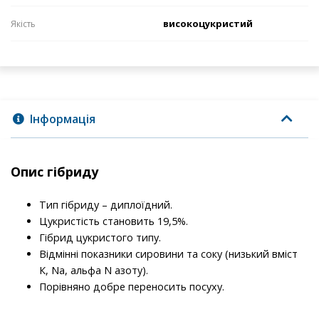
високоцукристий
Якість
Інформація
Опис гібриду
Тип гібриду – диплоїдний.
Цукристість становить 19,5%.
Гібрид цукристого типу.
Відмінні показники сировини та соку (низький вміст
К, Na, альфа N азоту).
Порівняно добре переносить посуху.