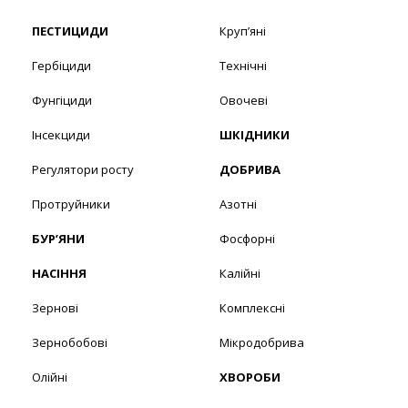
ПЕСТИЦИДИ
Круп’яні
Гербіциди
Технічні
Фунгіциди
Овочеві
Інсекциди
ШКІДНИКИ
Регулятори росту
ДОБРИВА
Протруйники
Азотні
БУР’ЯНИ
Фосфорні
НАСІННЯ
Калійні
Зернові
Комплексні
Зернобобові
Мікродобрива
Олійні
ХВОРОБИ