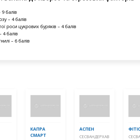
 9 балів
зу – 4 балів
ої роси цукрових буряків – 4 балів
– 4 балів
нилі – 6 балів
КАПРА
АСПЕН
ФІТІ
СМАРТ
СЕСВАНДЕРХАВ
СЕСВ