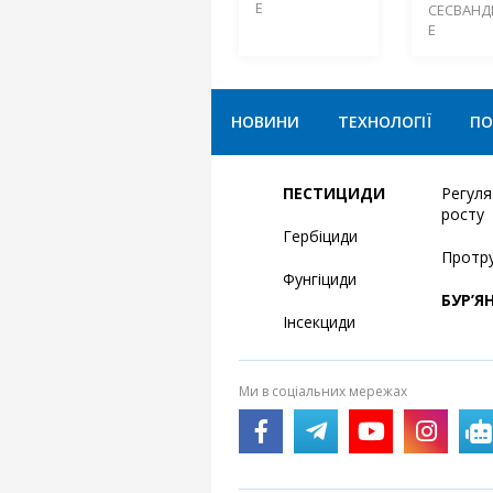
Е
СЕСВАНД
Е
НОВИНИ
ТЕХНОЛОГІЇ
ПО
ПЕСТИЦИДИ
Регул
росту
Гербіциди
Протр
Фунгіциди
БУР’Я
Інсекциди
Ми в соціальних мережах