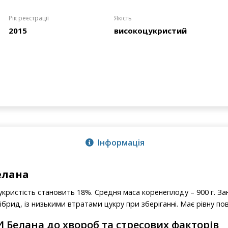
Рік реєстрації
Якість
2015
високоцукристий
Інформація
елана
кристість становить 18%. Средня маса коренеплоду – 900 г. За
ібрид, із низькими втратами цукру при зберіганні. Має рівну п
И Белана до хвороб та стресових факторів