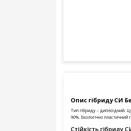
Опис гібриду СИ Б
Тип гібриду – диплоїдний. Цу
90%. Екологічно пластичний г
Стійкість гібриду С