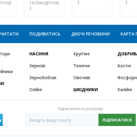
Е
Е
ЕРХАВ
СЕСВАНДЕРХАВ
Е
ЧИТАТИ
ПОДИВИТИСЬ
ДІЮЧІ РЕЧОВИНИ
КАРТА 
ятори
НАСІННЯ
Круп’яні
ДОБРИВ
Зернові
Технічні
Азотні
уйники
Зернобобові
Овочеві
Фосфорн
НИ
Олійні
ШКІДНИКИ
Калійні
Підписатися на розсилку
ПІДПИСАТИСЯ