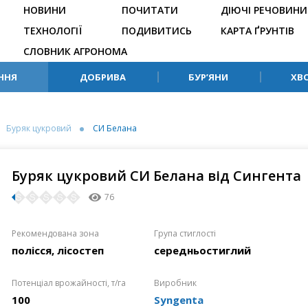
НОВИНИ
ПОЧИТАТИ
ДІЮЧІ РЕЧОВИНИ
ТЕХНОЛОГІЇ
ПОДИВИТИСЬ
КАРТА ҐРУНТІВ
СЛОВНИК АГРОНОМА
ННЯ
ДОБРИВА
БУР’ЯНИ
ХВ
Буряк цукровий
СИ Белана
Буряк цукровий СИ Белана від Сингента
76
Рекомендована зона
Група стиглості
полісся, лісостеп
середньостиглий
Потенціал врожайності, т/га
Виробник
100
Syngenta