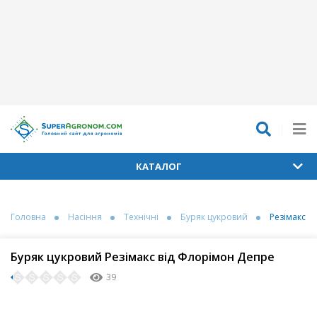
КАТАЛОГ
Головна
Насіння
Технічні
Буряк цукровий
Резімакс
Буряк цукровий Резімакс від Флорімон Депре
39