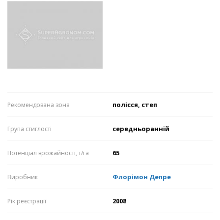
полісся, степ
Рекомендована зона
середньоранній
Група стиглості
65
Потенціал врожайності, т/га
Флорімон Депре
Виробник
2008
Рік реєстрації