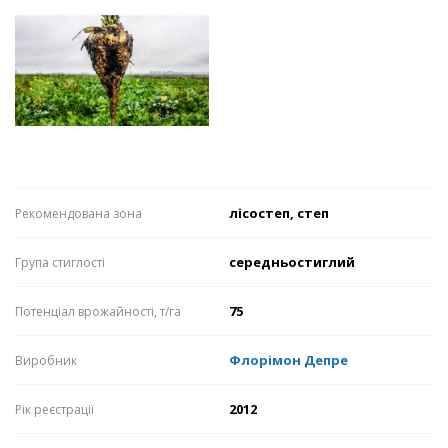
лісостеп, степ
Рекомендована зона
середньостиглий
Група стиглості
75
Потенціал врожайності, т/га
Флорімон Депре
Виробник
2012
Рік реєстрації