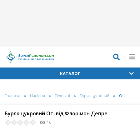
КАТАЛОГ
Головна
Насіння
Технічні
Буряк цукровий
Оті
Буряк цукровий Оті від Флорімон Депре
16